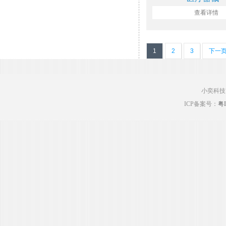
查看详情
1
2
3
下一
小奕科技
ICP备案号：
粤I